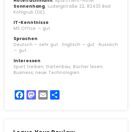
Hotelfachmann
, Apartment-Hotel
Sonnenhang
, Ludwigstraße 22, 82433 Bad
Kohlgrub (DE).
IT-Kenntnisse
MS Office — gut.
Sprachen
Deutsch — sehr gut · Englisch — gut · Russisch
— gut.
Interessen
Sport treiben; Gartenbau; Bücher lesen;
Business; neue Technologien.
Facebook
Mastodon
Email
Teilen