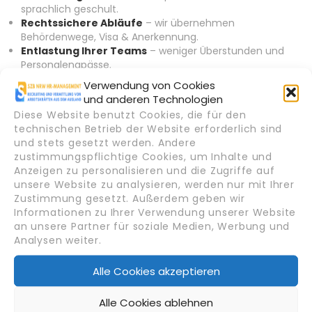
sprachlich geschult.
Rechtssichere Abläufe
– wir übernehmen
Behördenwege, Visa & Anerkennung.
Entlastung Ihrer Teams
– weniger Überstunden und
Personalengpässe.
Langfristige Bindung
– unsere Kandidaten sind auf
Verwendung von Cookies
dauerhafte Beschäftigung eingestellt.
und anderen Technologien
Diese Website benutzt Cookies, die für den
technischen Betrieb der Website erforderlich sind
Warum SZB NRW
und stets gesetzt werden. Andere
zustimmungspflichtige Cookies, um Inhalte und
HR-
Anzeigen zu personalisieren und die Zugriffe auf
unsere Website zu analysieren, werden nur mit Ihrer
Zustimmung gesetzt. Außerdem geben wir
Management?
Informationen zu Ihrer Verwendung unserer Website
an unsere Partner für soziale Medien, Werbung und
Analysen weiter.
Spezialisierung auf Transport & Logistik
mit Fokus
auf internationale Kandidaten.
Alle Cookies akzeptieren
Partnernetzwerk in Usbekistan
für Sprach- und
Fachvorbereitung.
Alle Cookies ablehnen
Transparente Prozesse
von der Rekrutierung bis