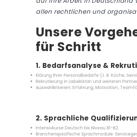
auf ihre Arbeit in Deutschland 
allen rechtlichen und organisa
Unsere Vorgehe
für Schritt
1.
Bedarfsanalyse & Rekrut
Klärung Ihrer Personalbedarfe (z. B. Köche, Ser
Rekrutierung in Usbekistan und weiteren Partne
Auswahlkriterien: Erfahrung, Motivation, Teamfä
2.
Sprachliche Qualifizieru
Intensivkurse Deutsch bis Niveau B1–B2.
Branchenspezifische Sprachmodule: Servicege