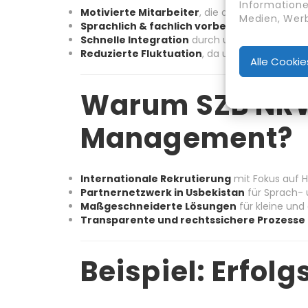
Informatione
Motivierte Mitarbeiter
, die den Servicegeda
Medien, Werb
Sprachlich & fachlich vorbereitete Kandid
Schnelle Integration
durch unsere Begleitung
Reduzierte Fluktuation
, da unsere Kandidaten
Alle Cooki
Warum SZB NR
Management?
Internationale Rekrutierung
mit Fokus auf H
Partnernetzwerk in Usbekistan
für Sprach- 
Maßgeschneiderte Lösungen
für kleine und
Transparente und rechtssichere Prozesse
Beispiel: Erfol