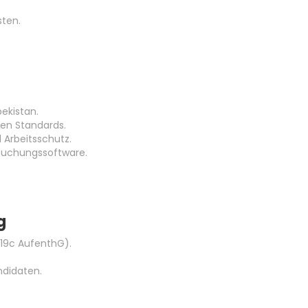
sten.
ekistan.
en Standards.
 Arbeitsschutz.
uchungssoftware.
g
 §19c AufenthG).
ndidaten.