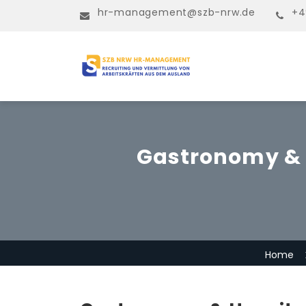
hr-management@szb-nrw.de
+4
Gastronomy & H
Home