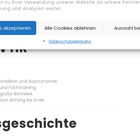
n zu Ihrer Verwendung unserer Website an unsere Partner 
nken leben.
ung und Analysen weiter.
aten
, die Gäste professionell betreuen.
.
 auf langfristige Beschäftigung vorbereitet sind.
es akzeptieren
Alle Cookies ablehnen
Auswahl b
Datenschutz­erklärung
W HR-
otellerie und Gastronomie.
und Fachtraining.
 große Betriebe.
von Anfang bis Ende.
gsgeschichte