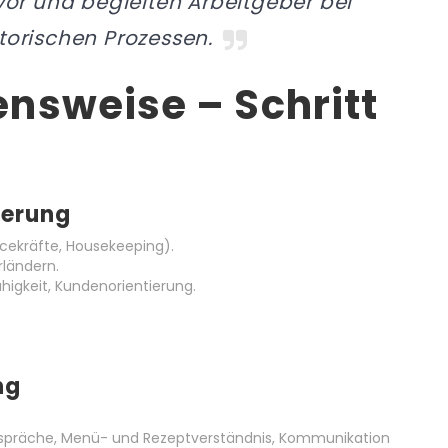
vor und begleiten Arbeitgeber bei
torischen Prozessen.
nsweise – Schritt
ierung
vicekräfte, Housekeeping).
rländern.
higkeit, Kundenorientierung.
ng
spräche, Menü- und Rezeptverständnis, Kommunikation