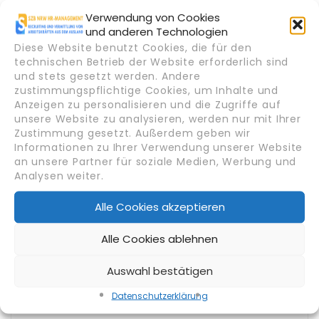
Verwendung von Cookies
und anderen Technologien
Candidate Overview
Diese Website benutzt Cookies, die für den
technischen Betrieb der Website erforderlich sind
und stets gesetzt werden. Andere
Bildungsniveau
zustimmungspflichtige Cookies, um Inhalte und
Bachelor-Abschluss
Anzeigen zu personalisieren und die Zugriffe auf
unsere Website zu analysieren, werden nur mit Ihrer
Zustimmung gesetzt. Außerdem geben wir
Alter
Informationen zu Ihrer Verwendung unserer Website
28 - 32 Jahre
an unsere Partner für soziale Medien, Werbung und
Analysen weiter.
Gehaltsvorstellung
Alle Cookies akzeptieren
3500
Alle Cookies ablehnen
Geschlecht
Auswahl bestätigen
Männlich
Datenschutz­erklärung