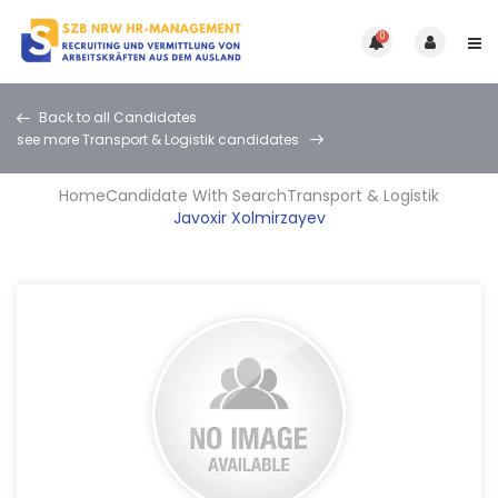
0
Back to all Candidates
see more Transport & Logistik candidates
Home
Candidate With Search
Transport & Logistik
Javoxir Xolmirzayev