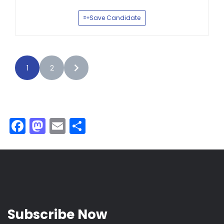
Save Candidate
1
2
Facebook
Mastodon
Email
Teilen
Subscribe Now