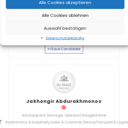
Alle Cookies akzeptieren
Mukhamadumar Bakirov
Alle Cookies ablehnen
Auswahl bestätigen
LKW-Fahrer
Andijon, Uzbekistan
Transport & Logistik
Datenschutz­erklärung
Save Candidate
Jakhongir Abdurakhmonov
Anrufoperator, Manager, Operator/Anlagenfahrer
Gastronomy & Hospitality
,
Sales & Customer Service
,
Transport & Logist