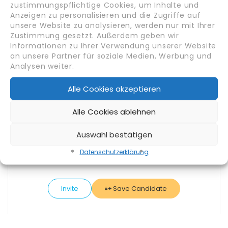
zustimmungspflichtige Cookies, um Inhalte und
Anzeigen zu personalisieren und die Zugriffe auf
unsere Website zu analysieren, werden nur mit Ihrer
Gehaltsvorstellung
Zustimmung gesetzt. Außerdem geben wir
1500
Informationen zu Ihrer Verwendung unserer Website
an unsere Partner für soziale Medien, Werbung und
Analysen weiter.
Geschlecht
Männlich
Alle Cookies akzeptieren
Alle Cookies ablehnen
Branche
Gastronomie & Hotellerie
Auswahl bestätigen
Datenschutz­erklärung
Invite
Save Candidate