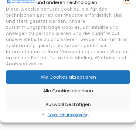
und anderen Technologien
September 2025
Diese Website benutzt Cookies, die für den
technischen Betrieb der Website erforderlich sind
und stets gesetzt werden. Andere
Kategorien
zustimmungspflichtige Cookies, um Inhalte und
Anzeigen zu personalisieren und die Zugriffe auf
Arbeiten in Deutschland
unsere Website zu analysieren, werden nur mit Ihrer
Ausbildung & Karriereentwicklung
Zustimmung gesetzt. Außerdem geben wir
Informationen zu Ihrer Verwendung unserer Website
HR & Recruiting Trends
an unsere Partner für soziale Medien, Werbung und
Migration & Recht
Analysen weiter.
News
Alle Cookies akzeptieren
Meta
Alle Cookies ablehnen
Anmelden
Eintrags-Feed
Auswahl bestätigen
Kommentar-Feed
Datenschutz­erklärung
WordPress.org