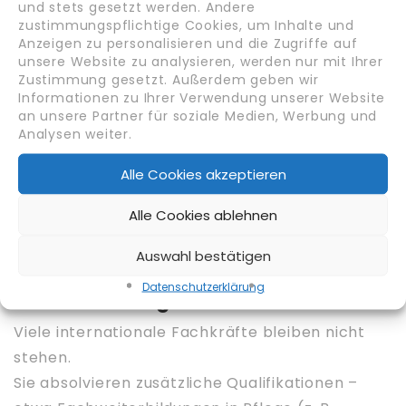
durch:
und stets gesetzt werden. Andere
zustimmungspflichtige Cookies, um Inhalte und
Anzeigen zu personalisieren und die Zugriffe auf
Mentoren-Programme
im Betrieb,
unsere Website zu analysieren, werden nur mit Ihrer
Unterstützung bei Wohnungssuche, Anmeldung,
Zustimmung gesetzt. Außerdem geben wir
Versicherung
,
Informationen zu Ihrer Verwendung unserer Website
regelmäßige Sprach- und Kulturcoachings
,
an unsere Partner für soziale Medien, Werbung und
und
psychologische Begleitung bei
Analysen weiter.
Anpassungsschwierigkeiten
(z. B. in
Pflegeberufen).
Alle Cookies akzeptieren
Ergebnis:
Zufriedene, stabile Mitarbeiter
– und langfristiger Erfolg für Arbeitgeber.
Alle Cookies ablehnen
Auswahl bestätigen
6. Karriereentwicklung und
Datenschutz­erklärung
Weiterbildung
Viele internationale Fachkräfte bleiben nicht
stehen.
Sie absolvieren zusätzliche Qualifikationen –