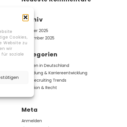
Archiv
Oktober 2025
ebsite
tige Cookies,
September 2025
re Website zu
en wir
Kategorien
für soziale
Arbeiten in Deutschland
Ausbildung & Karriereentwicklung
estätigen
HR & Recruiting Trends
Migration & Recht
News
Meta
Anmelden