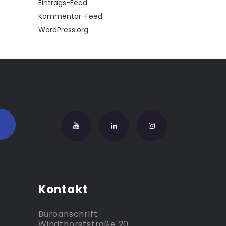
Eintrags-Feed
Kommentar-Feed
WordPress.org
Kontakt
Büroanschrift:
Windthorststraße 20