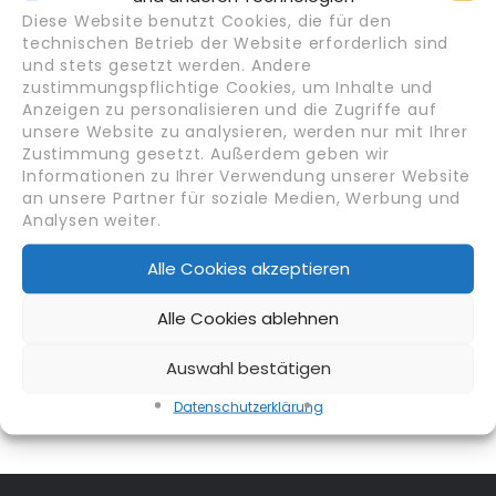
Diese Website benutzt Cookies, die für den
technischen Betrieb der Website erforderlich sind
Kategorien
und stets gesetzt werden. Andere
zustimmungspflichtige Cookies, um Inhalte und
Arbeiten in Deutschland
Anzeigen zu personalisieren und die Zugriffe auf
unsere Website zu analysieren, werden nur mit Ihrer
Ausbildung & Karriereentwicklung
Zustimmung gesetzt. Außerdem geben wir
HR & Recruiting Trends
Informationen zu Ihrer Verwendung unserer Website
Migration & Recht
an unsere Partner für soziale Medien, Werbung und
Analysen weiter.
News
Alle Cookies akzeptieren
Meta
Alle Cookies ablehnen
Anmelden
Eintrags-Feed
Auswahl bestätigen
Kommentar-Feed
Datenschutz­erklärung
WordPress.org