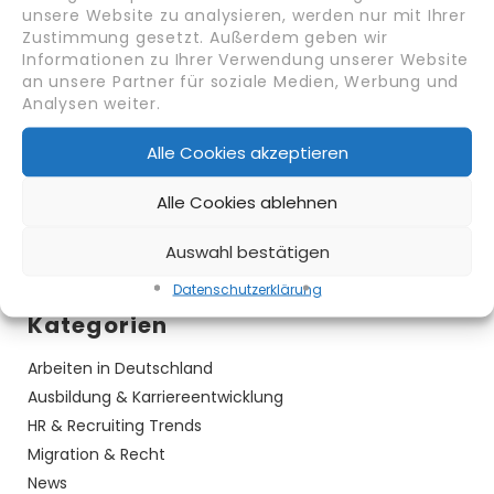
unsere Website zu analysieren, werden nur mit Ihrer
Pflegekräfte aus dem Ausland: Qualität, Anerkennung
Zustimmung gesetzt. Außerdem geben wir
und Integration in NRW
Informationen zu Ihrer Verwendung unserer Website
an unsere Partner für soziale Medien, Werbung und
Analysen weiter.
Neueste Kommentare
Alle Cookies akzeptieren
Archiv
Alle Cookies ablehnen
Oktober 2025
Auswahl bestätigen
September 2025
Datenschutz­erklärung
Kategorien
Arbeiten in Deutschland
Ausbildung & Karriereentwicklung
HR & Recruiting Trends
Migration & Recht
News