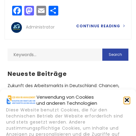
Facebook
Mastodon
Email
Teilen
CONTINUE READING
Administrator
Neueste Beiträge
Zukunft des Arbeitsmarkts in Deutschland: Chancen,
Risiken und Perspektiven bis 2035
Verwendung von Cookies
Vom Bewerber zum Mitarbeiter: Der Weg internationaler
und anderen Technologien
Talente nach Deutschland
Diese Website benutzt Cookies, die für den
Digitale Tools im Recruiting: Wie KI den internationalen
technischen Betrieb der Website erforderlich sind
Arbeitsmarkt verändert
und stets gesetzt werden. Andere
zustimmungspflichtige Cookies, um Inhalte und
Warum kulturelle Vielfalt ein Erfolgsfaktor in deutschen
Anzeigen zu personalisieren und die Zugriffe auf
Unternehmen ist